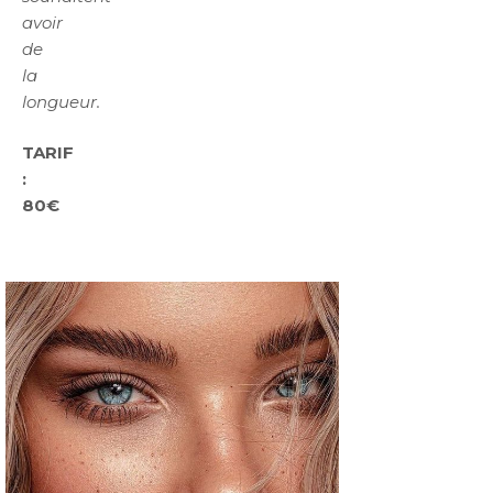
avoir
de
la
longueur.
TARIF
:
80€