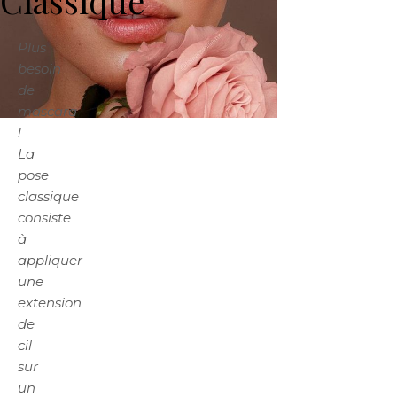
Classique
Plus
besoin
de
mascara
!
La
pose
classique
consiste
à
appliquer
une
extension
de
cil
sur
un